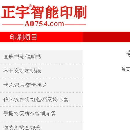
印刷项目
画册/书籍/说明书
首
不干胶/标签/贴纸
卡片/吊片/贺卡/名片
信封/文件袋/红包/档案袋/卡套
手提袋/无纺布袋/帆布袋
包装盒/彩盒/纸盒