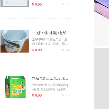
装顺丰袋加厚厂家
¥ 0.00
넶
281
一次性纸杯外卖打包纸杯
咖啡奶茶杯牛皮纸汤桶粥
正宇印刷厂纸杯生产线：集
自主设计,淋膜、印刷、模
杯纸碗汤杯定制厂
切、生产、销售为一体。
¥ 0.00
넶
340
为餐饮包装,电影院线,饮料快
餐等行业提供了优质全面的
纸包装解决方案。产品专供
于线上电商平台及线下实
体，到目前为止，拥有专业
纸杯纸碗生产设备80多台，
精品包装盒 工艺盒 现
为了充分满足客户的印刷定
制需求，使用了全新的自动
货、定制 印刷厂家瓦楞
包装盒定 制瓦楞彩盒印刷log
柔版水墨印刷机和5色胶印印
o彩色飞机盒数码产品包装盒
彩盒印刷
刷机。
纸盒定 做
¥ 0.00
넶
434
常用规格：
一、食用白卡(260克+18克淋