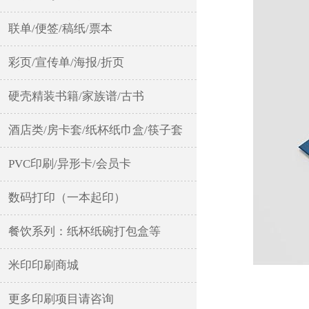
联单/便签/稿纸/票本
彩页/宣传单/海报/折页
硬壳精装书籍/家族谱/古书
酒店类/房卡套/纸杯纸巾盒/筷子套
PVC印刷/异形卡/会员卡
数码打印（一本起印）
餐饮系列：纸杯纸碗打包盒等
米印印刷商城
更多印刷项目请咨询