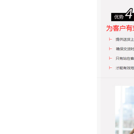
彩盒、包装、封套、卡片、
桶标、瓶标、商场快讯、化
商场快讯、档案袋等
妆品盒、首饰纸盒、说明书
玩具贴纸、礼品包装、办公
更多印刷产品...... ，请咨询客
黑色飞机盒快递盒纸盒批
用品、记事本、纸盒、卡套
服！
各种卡片、儿童益智玩具
发 服装包装盒彩盒牛皮
印刷产品画册、不干胶、复
卡、幼儿识字卡、单词学习
写联单、公司宣传册、吊牌
纸盒瓦楞盒子
卡
信封、宣传单彩页、票据、
¥ 0.00
넶
440
纸杯、纸巾盒、文件袋、玩
彩盒、无纺袋、便签、包装
具贴纸、等等各种纸类印刷
封套、档案袋、手提袋、相
册、贺卡、说明书、工艺盒
桶标、瓶标、商场快讯、化
妆品盒、首饰纸盒、说明书
玩具贴纸、礼品包装、办公
工厂白卡纸盒 彩色印刷
用品、记事本、纸盒、卡套
各种卡片、儿童益智玩具
外贸小卡盒 食品包装盒
印刷产品画册、不干胶、复
卡、幼儿识字卡、单词学习
写联单、公司宣传册、吊牌
数码产品包装盒
卡
信封、宣传单彩页、票据、
¥ 0.00
넶
548
纸杯、纸巾盒、文件袋、玩
彩盒、无纺袋、便签、包装
具贴纸、等等各种纸类印刷
封套、档案袋、手提袋、相
册、贺卡、说明书、工艺盒
桶标、瓶标、商场快讯、化
妆品盒、首饰纸盒、说明书
玩具贴纸、礼品包装、办公
包装工厂彩盒印刷瓦楞纸
用品、记事本、纸盒、卡套