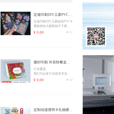
定做印刷DIY儿童PVC卡
通贴画幼儿园奖励不干胶
定做印刷DIY儿童贴纸PVC卡
通贴画幼儿园奖励不干胶手
手机装饰标签异形卡通贴
机装饰标签
¥ 0.00
넶
92
纸转印贴圣诞厂家
不干胶异形卡通贴纸儿童圆
形贴纸转印贴圣诞贴纸不干
胶标签厂家
腰封印刷 外卖快餐盒封
条纸套贴纸制作打包盒封
行业覆盖
我们为众多行业提供专业印
口贴 纸腰封杯套
刷服务，包括：通信、金
¥ 0.00
넶
60
融、地产、电子、教育、医
药、服饰、食品、汽车、航
空、化工、IT、农业、酒
店、零售等。
定制动漫透明卡礼物磨砂