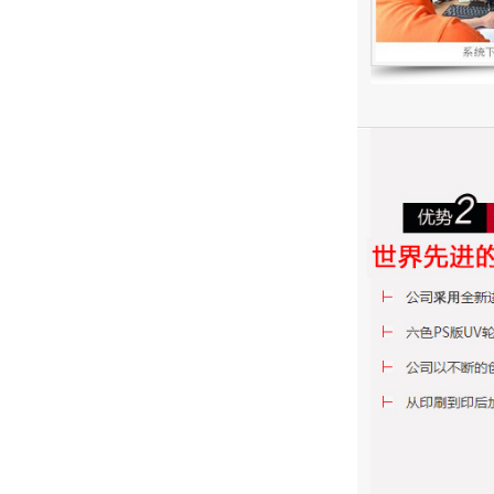
书籍、彩色书籍、黑白书籍
更多印刷产品...... ，请咨询客
酒店客房便签纸 彩色信
印刷画册、书籍、包装盒、
服！
不干胶、复写联单、宣传册
纸印刷 便条设计酒店会
大型厂家 全国特低价
吊牌、信封、手提袋、杂
欢迎询价，即时报价
议便签纸定制
志、一次性纸杯、纸碗、书
​印刷杂志书刊、期刊、月
¥ 0.00
넶
325
本
刊、校刊、社团刊物、作业
书刊、期刊、海报、宣传单
本
彩页、无纺袋、票据、便签
印刷书籍、学校课本、培训
彩盒、包装、封套、卡片、
教材、家谱族谱、个人出书
商场快讯、档案袋等
精装书籍、社团书籍、出版
书籍、彩色书籍、黑白书籍
更多印刷产品...... ，请咨询客
A4信纸信笺厂家 草稿纸
印刷画册、书籍、包装盒、
服！
不干胶、复写联单、宣传册
文件稿纸便笺抬头纸 红
大型厂家 全国特低价
吊牌、信封、手提袋、杂
欢迎询价，即时报价
头便签本印刷信签纸
志、一次性纸杯、纸碗、书
​印刷杂志书刊、期刊、月
¥ 0.00
넶
359
本
刊、校刊、社团刊物、作业
书刊、期刊、海报、宣传单
本
彩页、无纺袋、票据、便签
印刷书籍、学校课本、培训
彩盒、包装、封套、卡片、
教材、家谱族谱、个人出书
商场快讯、档案袋等
精装书籍、社团书籍、出版
书籍、彩色书籍、黑白书籍
更多印刷产品...... ，请咨询客
销货销售清单收据送货单
印刷画册、书籍、包装盒、
服！
不干胶、复写联单、宣传册
入库二联三联无碳复写联
大型厂家 全国特低价
吊牌、信封、手提袋、杂