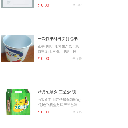
装顺丰袋加厚厂家
¥ 0.00
넶
282
一次性纸杯外卖打包纸杯
咖啡奶茶杯牛皮纸汤桶粥
正宇印刷厂纸杯生产线：集
自主设计,淋膜、印刷、模
杯纸碗汤杯定制厂
切、生产、销售为一体。
¥ 0.00
넶
340
为餐饮包装,电影院线,饮料快
餐等行业提供了优质全面的
纸包装解决方案。产品专供
于线上电商平台及线下实
体，到目前为止，拥有专业
纸杯纸碗生产设备80多台，
精品包装盒 工艺盒 现
为了充分满足客户的印刷定
制需求，使用了全新的自动
货、定制 印刷厂家瓦楞
包装盒定 制瓦楞彩盒印刷log
柔版水墨印刷机和5色胶印印
o彩色飞机盒数码产品包装盒
彩盒印刷
刷机。
纸盒定 做
¥ 0.00
넶
435
常用规格：
一、食用白卡(260克+18克淋