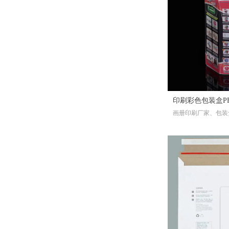
印刷画册、书籍、包装盒、
不干胶、复写联单、宣传册
手提袋节日喜庆红色包装
吊牌、信封、手提袋、杂
志、一次性纸杯、纸碗、书
纸袋喜糖回礼春节礼品纸
​印刷杂志书刊、期刊、月
本
刊、校刊、社团刊物、作业
袋印刷厂
书刊、期刊、海报、宣传单
本
¥ 0.00
넶
335
彩页、无纺袋、票据、便签
印刷书籍、学校课本、培训
彩盒、包装、封套、卡片、
教材、家谱族谱、个人出书
商场快讯、档案袋等
精装书籍、社团书籍、出版
书籍、彩色书籍、黑白书籍
更多印刷产品...... ，请咨询客
印刷画册、书籍、包装盒、
印刷彩色包装盒PE
服！
不干胶、复写联单、宣传册
画册印刷厂家、包装
手提袋纸袋包装袋服装袋
吊牌、信封、手提袋、杂
明盒胶片PVC片
刷、名片印刷服务、
志、一次性纸杯、纸碗、书
子广告宣传礼品袋档案袋
​印刷杂志书刊、期刊、月
本
刷、手提袋印刷定制
刊、校刊、社团刊物、作业
信封袋设计印刷
书刊、期刊、海报、宣传单
本
¥ 0.00
넶
245
彩页、无纺袋、票据、便签
印刷书籍、学校课本、培训
彩盒、包装、封套、卡片、
教材、家谱族谱、个人出书
商场快讯、档案袋等
精装书籍、社团书籍、出版
书籍、彩色书籍、黑白书籍
更多印刷产品...... ，请咨询客
印刷画册、书籍、包装盒、
服！
不干胶、复写联单、宣传册
手提袋纸袋包装袋服装袋
吊牌、信封、手提袋、杂
志、一次性纸杯、纸碗、书
子广告宣传礼品袋档案袋
​印刷杂志书刊、期刊、月
本