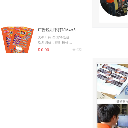
书刊、期刊、海报、宣传单
彩页、无纺袋、票据、便签
彩盒、包装、封套、卡片、
商场快讯、档案袋等
更多印刷产品...... ，请咨询客
广告说明书打印A4A5宣
服！
传单彩页印刷免费设计制
大型厂家 全国特低价
欢迎询价，即时报价
作海报折页可定
​印刷杂志书刊、期刊、月
¥ 0.00
넶
622
刊、校刊、社团刊物、作业
本
印刷书籍、学校课本、培训
教材、家谱族谱、个人出书
精装书籍、社团书籍、出版
书籍、彩色书籍、黑白书籍
硬壳精装 企业彩印宣传
印刷画册、书籍、包装盒、
不干胶、复写联单、宣传册
画册印刷 产品样本打印
大型厂家 全国特低价
吊牌、信封、手提袋、杂
欢迎询价，即时报价
作品集动漫画册本印刷厂
志、一次性纸杯、纸碗、书
​印刷杂志书刊、期刊、月
¥ 0.00
넶
305
本
刊、校刊、社团刊物、作业
书刊、期刊、海报、宣传单
本
彩页、无纺袋、票据、便签
印刷书籍、学校课本、培训
彩盒、包装、封套、卡片、
教材、家谱族谱、个人出书
商场快讯、档案袋等
精装书籍、社团书籍、出版