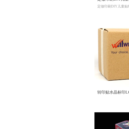
印刷书籍、学校课本、培训
具贴纸、等等各种纸类印刷
教材、家谱族谱、个人出书
定做印刷DIY儿童贴
励不干胶手机装
精装书籍、社团书籍、出版
不干胶手机装饰标签
贴圣诞厂家
书籍、彩色书籍、黑白书籍
不干胶异形卡通贴纸
印刷画册、书籍、包装盒、
纸不干胶标签厂家
不干胶、复写联单、宣传册
手提袋定制 纸袋定做 服
吊牌、信封、手提袋、杂
志、一次性纸杯、纸碗、书
装袋外卖牛皮纸袋企业礼
汕头印刷书本
本
汕头印刷书刊
品袋订制印刷logo
书刊、期刊、海报、宣传单
汕头印刷海报
¥ 0.00
넶
421
彩页、无纺袋、票据、便签
汕头印刷宣传单彩页
彩盒、包装、封套、卡片、
汕头印刷无纺袋
商场快讯、档案袋等
汕头印刷便签
汕头印刷彩盒
更多印刷产品...... ，请咨询客
汕头印刷包装
服！
汕头印刷卡片
手提袋印刷 牛皮纸袋烫
汕头印刷档案袋
可变标签贴纸
金外卖企业白卡纸礼品袋
转印贴水晶标印L
​印刷杂志书刊、期刊、月
汕头印刷台历挂历
刊、校刊、社团刊物、作业
可印logo印刷厂
移印贴纸UV立体
汕头印刷玩具书本
本
¥ 0.00
넶
207
汕头印刷精装族谱
印刷书籍、学校课本、培训
汕头印刷礼品包装盒
教材、家谱族谱、个人出书
汕头印刷红包
精装书籍、社团书籍、出版
汕头印刷说明书
书籍、彩色书籍、黑白书籍