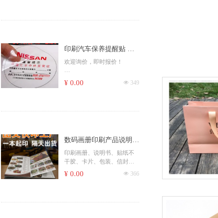
杯、广告扇
谱、说明书、不干胶贴
更多印刷产品和......，请咨询
纸、、宣传册
客服，感谢您的支持！
画册、书籍、复写联单、吊
牌、信封、卡片、无纺袋、
手提袋
印刷汽车保养提醒贴 维
杂志、书本书刊、课本期
刊、海报、宣传单彩页、票
修厂提示贴纸 玻璃贴门
欢迎询价，即时报价！
据、彩盒
静电膜 静电贴汕头
便签、包装、封套、档案
德国海德堡机器，高质量印
¥ 0.00
넶
349
袋、包装盒、刮刮卡，纸
刷
杯、广告扇
更多印刷产品和......，请咨询
印刷画册、书籍、精装族
客服，感谢您的支持！
谱、说明书、不干胶贴
纸、、宣传册
画册、书籍、复写联单、吊
数码画册印刷产品说明书
牌、信封、卡片、无纺袋、
手提袋
印刷设计宣传单宣传画册
印刷画册、说明书、贴纸不
杂志、书本书刊、课本期
干胶、卡片、包装、信封、
定制宣传册彩色黑白说明
刊、海报、宣传单彩页、票
袋
¥ 0.00
넶
366
书
据、彩盒
画册、说明书、不干胶、手
便签、包装、封套、档案
提袋、包装盒、优惠券、邀
袋、包装盒、刮刮卡，纸
请函、封套、点菜单、便
杯、广告扇
签、联单、信封、红包、刮
更多印刷产品和......，请咨询
奖卡、吊牌、等各式印刷