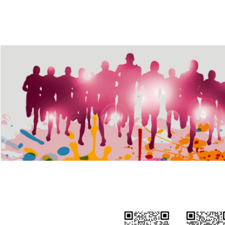
更多印刷产品...... ，请咨询客
服！
不干胶标签贴纸哑银贴易
碎标条形码标签热敏标签
不干胶标签贴纸哑银贴易碎
标条形码标签热敏标签纸彩
纸彩色打印
色打印
¥ 0.00
넶
286
刮刮卡可变数据PVC卡二
维码防伪密码卡刮层提货
刮刮卡可变数据PVC卡二维
码防伪密码卡刮层提货卡会
卡会员卡印刷厂
员卡印刷厂
¥ 0.00
넶
475