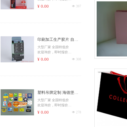
磨砂pp折叠礼品盒
志、一次性纸杯、纸碗、书
​印刷杂志书刊、期刊、月
¥ 0.00
넶
397
本
刊、校刊、社团刊物、作业
书刊、期刊、海报、宣传单
本
彩页、无纺袋、票据、便签
印刷书籍、学校课本、培训
彩盒、包装、封套、卡片、
教材、家谱族谱、个人出书
商场快讯、档案袋等
精装书籍、社团书籍、出版
书籍、彩色书籍、黑白书籍
更多印刷产品...... ，请咨询客
印刷加工生产胶片 自动
印刷画册、书籍、包装盒、
服！
不干胶、复写联单、宣传册
扣底PET彩盒
大型厂家 全国特低价
吊牌、信封、手提袋、杂
欢迎询价，即时报价
志、一次性纸杯、纸碗、书
​印刷杂志书刊、期刊、月
¥ 0.00
넶
308
本
刊、校刊、社团刊物、作业
书刊、期刊、海报、宣传单
本
彩页、无纺袋、票据、便签
印刷书籍、学校课本、培训
彩盒、包装、封套、卡片、
教材、家谱族谱、个人出书
商场快讯、档案袋等
精装书籍、社团书籍、出版
书籍、彩色书籍、黑白书籍
更多印刷产品...... ，请咨询客
塑料吊牌定制 海德堡彩
印刷画册、书籍、包装盒、
服！
不干胶、复写联单、宣传册
色pp磨砂卡片印刷 价格
大型厂家 全国特低价
吊牌、信封、手提袋、杂
欢迎询价，即时报价
吊牌厂家 pvc片印刷
志、一次性纸杯、纸碗、书
​印刷杂志书刊、期刊、月
¥ 0.00
넶
278
本
刊、校刊、社团刊物、作业
书刊、期刊、海报、宣传单
本
彩页、无纺袋、票据、便签
印刷书籍、学校课本、培训