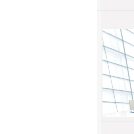
欢迎询价，即时报价
单据印刷定做定制
志、一次性纸杯、纸碗、书
​印刷杂志书刊、期刊、月
¥ 0.00
넶
229
本
刊、校刊、社团刊物、作业
书刊、期刊、海报、宣传单
本
彩页、无纺袋、票据、便签
印刷书籍、学校课本、培训
彩盒、包装、封套、卡片、
教材、家谱族谱、个人出书
商场快讯、档案袋等
精装书籍、社团书籍、出版
书籍、彩色书籍、黑白书籍
更多印刷产品...... ，请咨询客
无碳复写联单票据二三联
印刷画册、书籍、包装盒、
服！
不干胶、复写联单、宣传册
收据送货单清单表格合同
大型厂家 全国特低价
吊牌、信封、手提袋、杂
欢迎询价，即时报价
印刷
志、一次性纸杯、纸碗、书
​印刷杂志书刊、期刊、月
¥ 0.00
넶
269
本
刊、校刊、社团刊物、作业
书刊、期刊、海报、宣传单
本
彩页、无纺袋、票据、便签
印刷书籍、学校课本、培训
彩盒、包装、封套、卡片、
教材、家谱族谱、个人出书
商场快讯、档案袋等
精装书籍、社团书籍、出版
书籍、彩色书籍、黑白书籍
更多印刷产品...... ，请咨询客
电脑联单票据印刷单据针
印刷画册、书籍、包装盒、
服！
不干胶、复写联单、宣传册
式无碳打孔电脑打印纸销
印刷产品画册、不干胶、复
吊牌、信封、手提袋、杂
写联单、公司宣传册、吊牌
售单送货单印制
志、一次性纸杯、纸碗、书
信封、宣传单彩页、票据、
¥ 0.00
넶
307
本
彩盒、无纺袋、便签、包装
书刊、期刊、海报、宣传单
封套、档案袋、手提袋、相
彩页、无纺袋、票据、便签
册、贺卡、说明书、工艺盒