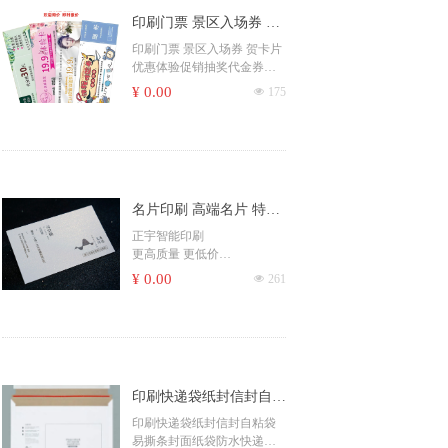
印刷门票 景区入场券 贺
卡片 优惠体验促销抽奖
印刷门票 景区入场券 贺卡片
优惠体验促销抽奖代金券打
代金券打编码可撕
编码可撕
¥ 0.00
넶
175
名片印刷 高端名片 特种
纸名片 各种工艺
正宇智能印刷
更高质量 更低价
欢迎询价，即时报价
¥ 0.00
넶
261
记住👉A0754.com
印刷快递袋纸封信封自粘
袋 易撕条封面纸袋防水
印刷快递袋纸封信封自粘袋
易撕条封面纸袋防水快递包
快递包装顺丰袋加厚厂家