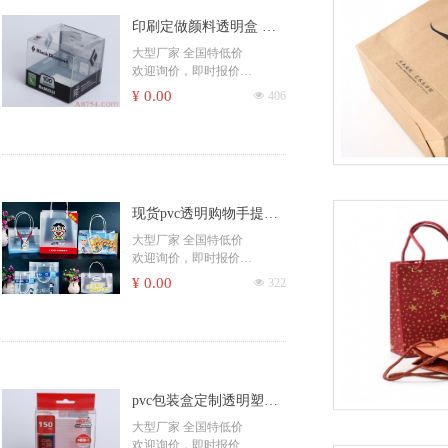
客服，感谢您的支持！
品，更多印刷品请联系我
印刷定做颜料透明盒 胶
们！
欢迎询价，即时报价
片盒 PVC卡片 塑料卡片
大型厂家 全国特低价
大型厂家、全国特低价
欢迎询价，即时报价
吊牌 异形卡等
24小时即时报价，24小时无
​印刷杂志书刊、期刊、月
¥ 0.00
넶
406
断生产
刊、校刊、社团刊物、作业
德国海德堡机器高质量印刷
本
印刷书籍、学校课本、培训
教材、家谱族谱、个人出书
精装书籍、社团书籍、出版
书籍、彩色书籍、黑白书籍
现货pvc透明购物手提袋
印刷画册、书籍、包装盒、
不干胶、复写联单、宣传册
pp磨砂塑料礼品袋广告宣
大型厂家 全国特低价
吊牌、信封、手提袋、杂
欢迎询价，即时报价
传包装袋彩印logo
志、一次性纸杯、纸碗、书
​印刷杂志书刊、期刊、月
¥ 0.00
넶
322
本
刊、校刊、社团刊物、作业
书刊、期刊、海报、宣传单
本
彩页、无纺袋、票据、便签
印刷书籍、学校课本、培训
彩盒、包装、封套、卡片、
教材、家谱族谱、个人出书
商场快讯、档案袋等
精装书籍、社团书籍、出版
书籍、彩色书籍、黑白书籍
更多印刷产品...... ，请咨询客
pvc包装盒定制透明塑料
印刷画册、书籍、包装盒、
服！
不干胶、复写联单、宣传册
盒吸塑圆筒pet胶盒印刷
大型厂家 全国特低价
吊牌、信封、手提袋、杂
欢迎询价，即时报价