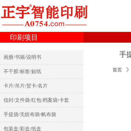
印刷项目
手
画册/书籍/说明书
首页
ꄲ
不干胶/标签/贴纸
卡片/吊片/贺卡/名片
信封/文件袋/红包/档案袋/卡套
手提袋/无纺布袋/帆布袋
包装盒/彩盒/纸盒