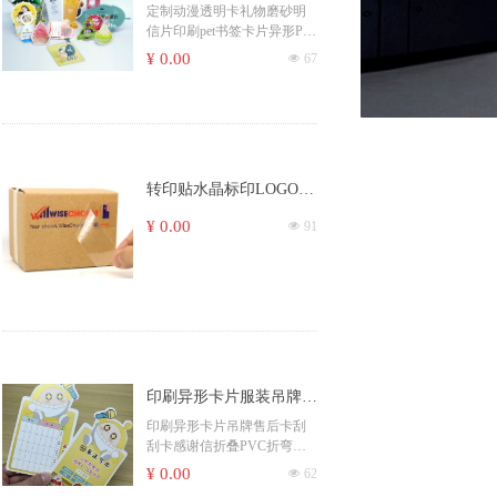
明信片印刷pet书签卡片
定制动漫透明卡礼物磨砂明
信片印刷pet书签卡片异形PV
异形PVC卡片定制塑料片
C卡片定制塑料片PP卡
¥ 0.00
넶
67
PP卡
转印贴水晶标印LOGO公
司名留字底水转移印贴纸
¥ 0.00
넶
91
UV立体感压贴厂
印刷异形卡片服装吊牌售
后卡刮 刮卡感谢信折叠
印刷异形卡片吊牌售后卡刮
刮卡感谢信折叠PVC折弯挂
PVC折弯挂卡打孔圆角
卡打孔圆角
¥ 0.00
넶
62