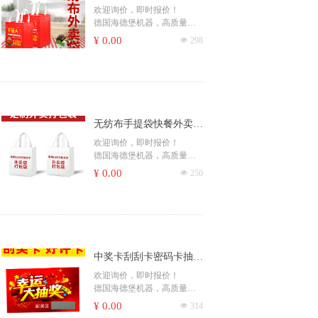
餐便当外送手提袋覆膜防
欢迎询价，即时报价！
德国海德堡机器，高质量印
水防淋湿彩色印刷
刷
¥ 0.00
넶
298
印刷画册、书籍、精装族
谱、说明书、不干胶贴
纸、、宣传册
画册、书籍、复写联单、吊
牌、信封、卡片、无纺袋、
手提袋
无纺布手提袋快餐外卖包
杂志、书本书刊、课本期
刊、海报、宣传单彩页、票
装袋彩色覆膜购物袋环保
欢迎询价，即时报价！
据、彩盒
德国海德堡机器，高质量印
袋帆布袋汕头厂家
便签、包装、封套、档案
刷
¥ 0.00
넶
250
袋、包装盒、刮刮卡，纸
印刷画册、书籍、精装族
杯、广告扇
谱、说明书、不干胶贴
更多印刷产品和......，请咨询
纸、、宣传册
客服，感谢您的支持！
画册、书籍、复写联单、吊
牌、信封、卡片、无纺袋、
手提袋
中奖卡刮刮卡密码卡抽奖
杂志、书本书刊、课本期
刊、海报、宣传单彩页、票
卡售后服务卡红包评价奖
欢迎询价，即时报价！
据、彩盒
德国海德堡机器，高质量印
励感谢晒图卡汕头印刷厂
便签、包装、封套、档案
刷
¥ 0.00
넶
314
袋、包装盒、刮刮卡，纸
印刷画册、书籍、精装族