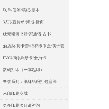
联单/便签/稿纸/票本
彩页/宣传单/海报/折页
硬壳精装书籍/家族谱/古书
酒店类/房卡套/纸杯纸巾盒/筷子套
PVC印刷/异形卡/会员卡
数码打印（一本起印）
餐饮系列：纸杯纸碗打包盒等
米印印刷商城
更多印刷项目请咨询