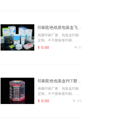
印刷彩色纸质包装盒飞机
盒双插盒扣底盒白卡400
画册印刷厂家、包装盒印刷
定制、不干胶标签印刷、名
克小批量汕头厂家
片印刷服务、海报印刷制
¥ 0.00
넶
85
作、宣传单页印刷、手提袋
印刷定制、精装书籍印刷
印刷彩色包装盒PET塑料
胶盒PP材质PE透明盒胶
画册印刷厂家、包装盒印刷
定制、不干胶标签印刷、名
片PVC片UV白墨汕头厂
片印刷服务、海报印刷制
¥ 0.00
넶
106
作、宣传单页印刷、手提袋
印刷定制、精装书籍印刷。