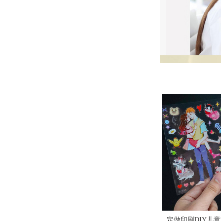
各种卡片、儿童益智玩具
翻盖盒抽屉小白盒玩具包
印刷产品画册、不干胶、复
卡、幼儿识字卡、单词学习
写联单、公司宣传册、吊牌
装盒加印logo
卡
信封、宣传单彩页、票据、
¥ 0.00
넶
362
纸杯、纸巾盒、文件袋、玩
彩盒、无纺袋、便签、包装
具贴纸、等等各种纸类印刷
封套、档案袋、手提袋、相
册、贺卡、说明书、工艺盒
桶标、瓶标、商场快讯、化
妆品盒、首饰纸盒、说明书
玩具贴纸、礼品包装、办公
化妆品包装盒定做 面膜
用品、记事本、纸盒、卡套
各种卡片、儿童益智玩具
彩盒定做 内裤盒子pvc包
印刷产品画册、不干胶、复
卡、幼儿识字卡、单词学习
写联单、公司宣传册、吊牌
装盒彩色纸盒印刷
卡
信封、宣传单彩页、票据、
¥ 0.00
넶
233
纸杯、纸巾盒、文件袋、玩
彩盒、无纺袋、便签、包装
具贴纸、等等各种纸类印刷
封套、档案袋、手提袋、相
册、贺卡、说明书、工艺盒
桶标、瓶标、商场快讯、化
妆品盒、首饰纸盒、说明书
玩具贴纸、礼品包装、办公
天地盖包装盒抽拉式礼盒
用品、记事本、纸盒、卡套
各种卡片、儿童益智玩具
化妆品盒牛皮纸盒跨境电
​印刷杂志书刊、期刊、月
卡、幼儿识字卡、单词学习
刊、校刊、社团刊物、作业
商黑色飞机盒定制
卡
本
¥ 0.00
넶
342
纸杯、纸巾盒、文件袋、玩
定做印刷DIY儿