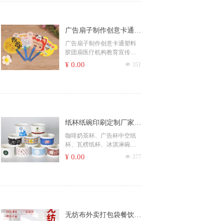
膜)
9盎司(上口75X下口53X高85)
7盎司(上口72X下口53X高75)
3盎司(上口52X下口36X高52)
广告扇子制作创意卡通塑
料胶团扇医疗机构教育宣
广告扇子制作创意卡通塑料
二、食用白卡(300克+18克淋
胶团扇医疗机构教育宣传工
传工艺礼品pp团扇
膜)
艺礼品pp团扇
9盎司(上口75X下口53X高85)
¥ 0.00
넶
351
10盎司(上口76X下口52X高9
4)
12盎司(上口80X下口53X高11
0)
14盎司(上口87X下口57X高11
0)
纸杯纸碗印刷定制厂家
三、铝箔纸(210+50克铝箔)
食品一次性 广告杯子 汕
咖啡奶茶杯、广告杯中空纸
9盎司(上口75X下口53X高85)
杯、瓦楞纸杯、冰淇淋碗、
头纸碟纸碗、打包盒广告
纸碟纸碗、打包盒、防烫特
¥ 0.00
넶
377
杯中空纸杯、瓦楞纸杯、
四、中空杯(内杯300克+260
殊纸杯
克单淋膜)
冰淇淋碗
欧八(上口80X下口55X高92)
无纺布外卖打包袋餐饮快