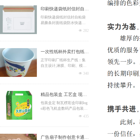
印刷快递袋纸封信封自粘
袋 易撕条封面纸袋防水
印刷快递袋纸封信封自粘袋
易撕条封面纸袋防水快递包
快递包装顺丰袋加厚厂家
装顺丰袋加厚厂家
넶
282
一次性纸杯外卖打包纸杯
咖啡奶茶杯牛皮纸汤桶粥
正宇印刷厂纸杯生产线：集
自主设计,淋膜、印刷、模
杯纸碗汤杯定制厂
切、生产、销售为一体。
넶
340
为餐饮包装,电影院线,饮料快
餐等行业提供了优质全面的
纸包装解决方案。产品专供
于线上电商平台及线下实
精品包装盒 工艺盒 现
体，到目前为止，拥有专业
货、定制 印刷厂家瓦楞
包装盒定 制瓦楞彩盒印刷log
纸杯纸碗生产设备80多台，
o彩色飞机盒数码产品包装盒
彩盒印刷
为了充分满足客户的印刷定
纸盒定 做
制需求，使用了全新的自动
넶
435
柔版水墨印刷机和5色胶印印
刷机。
广告扇子制作创意卡通塑
常用规格：