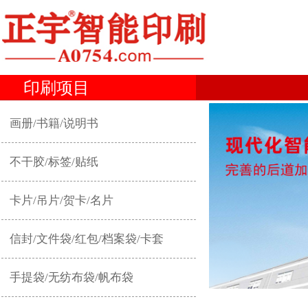
印刷项目
画册/书籍/说明书
不干胶/标签/贴纸
卡片/吊片/贺卡/名片
信封/文件袋/红包/档案袋/卡套
手提袋/无纺布袋/帆布袋